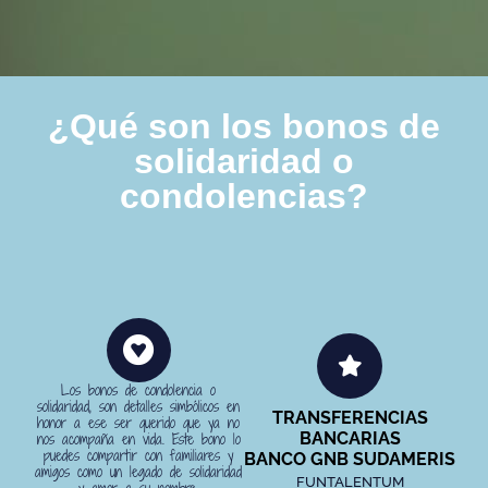
¿Qué son los bonos de
solidaridad o
condolencias?
Los bonos de condolencia o
solidaridad, son detalles simbólicos en
TRANSFERENCIAS
honor a ese ser querido que ya no
nos acompaña en vida. Este bono lo
BANCARIAS
puedes compartir con familiares y
BANCO GNB SUDAMERIS
amigos como un legado de solidaridad
FUNTALENTUM
y amor a su nombre.