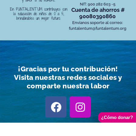
NIT: 900 282 603 -5
En FUNTALENTUM contribuyes con
Cuenta de ahorros #
la educación de niños de 0 a 5,
90080390860
brindándoles un mejor futuro.
Envíanos soporte al correo:
funtalentum@funtalentum.org
¡Gracias por tu contribución!
Visita nuestras redes sociales y
comparte nuestra labor
¿Cómo donar?